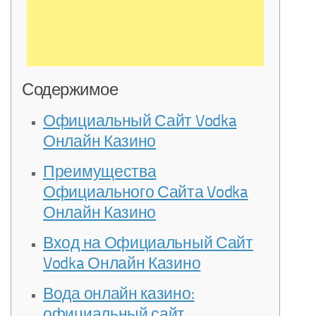
Содержимое
Официальный Сайт Vodka
Онлайн Казино
Преимущества
Официального Сайта Vodka
Онлайн Казино
Вход на Официальный Сайт
Vodka Онлайн Казино
Вода онлайн казино:
официальный сайт