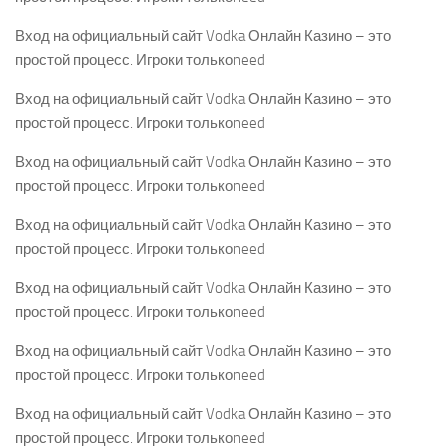
Вход на официальный сайт Vodka Онлайн Казино – это
простой процесс. Игроки толькоneed
Вход на официальный сайт Vodka Онлайн Казино – это
простой процесс. Игроки толькоneed
Вход на официальный сайт Vodka Онлайн Казино – это
простой процесс. Игроки толькоneed
Вход на официальный сайт Vodka Онлайн Казино – это
простой процесс. Игроки толькоneed
Вход на официальный сайт Vodka Онлайн Казино – это
простой процесс. Игроки толькоneed
Вход на официальный сайт Vodka Онлайн Казино – это
простой процесс. Игроки толькоneed
Вход на официальный сайт Vodka Онлайн Казино – это
простой процесс. Игроки толькоneed