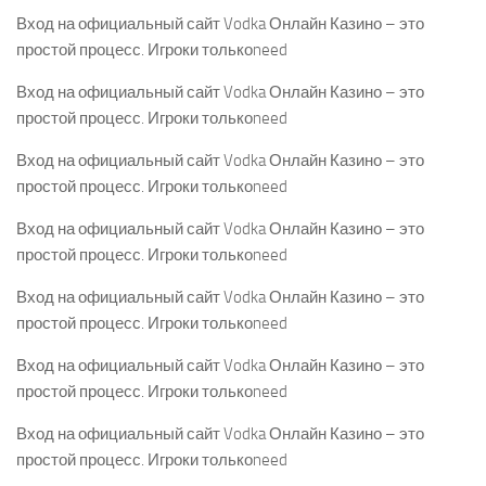
Вход на официальный сайт Vodka Онлайн Казино – это
простой процесс. Игроки толькоneed
Вход на официальный сайт Vodka Онлайн Казино – это
простой процесс. Игроки толькоneed
Вход на официальный сайт Vodka Онлайн Казино – это
простой процесс. Игроки толькоneed
Вход на официальный сайт Vodka Онлайн Казино – это
простой процесс. Игроки толькоneed
Вход на официальный сайт Vodka Онлайн Казино – это
простой процесс. Игроки толькоneed
Вход на официальный сайт Vodka Онлайн Казино – это
простой процесс. Игроки толькоneed
Вход на официальный сайт Vodka Онлайн Казино – это
простой процесс. Игроки толькоneed