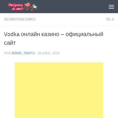
Saltar al contenido
DESMOTIVACIONES
0
Vodka онлайн казино – официальный
сайт
POR
ADMIN_50AFC4
·
28 JUNIO, 2026