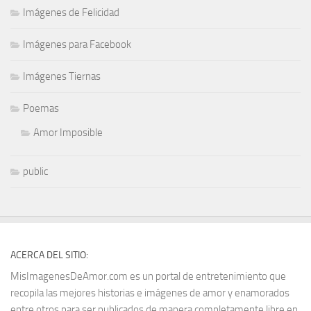
Imágenes de Felicidad
Imágenes para Facebook
Imágenes Tiernas
Poemas
Amor Imposible
public
ACERCA DEL SITIO:
MisImagenesDeAmor.com es un portal de entretenimiento que
recopila las mejores historias e imágenes de amor y enamorados
entre otros para ser publicados de manera completamente libre en