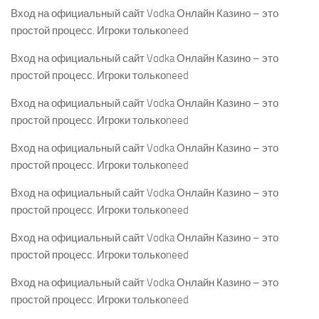
Вход на официальный сайт Vodka Онлайн Казино – это
простой процесс. Игроки толькоneed
Вход на официальный сайт Vodka Онлайн Казино – это
простой процесс. Игроки толькоneed
Вход на официальный сайт Vodka Онлайн Казино – это
простой процесс. Игроки толькоneed
Вход на официальный сайт Vodka Онлайн Казино – это
простой процесс. Игроки толькоneed
Вход на официальный сайт Vodka Онлайн Казино – это
простой процесс. Игроки толькоneed
Вход на официальный сайт Vodka Онлайн Казино – это
простой процесс. Игроки толькоneed
Вход на официальный сайт Vodka Онлайн Казино – это
простой процесс. Игроки толькоneed