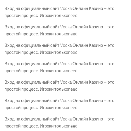
Вход на официальный сайт Vodka Онлайн Казино – это
простой процесс. Игроки толькоneed
Вход на официальный сайт Vodka Онлайн Казино – это
простой процесс. Игроки толькоneed
Вход на официальный сайт Vodka Онлайн Казино – это
простой процесс. Игроки толькоneed
Вход на официальный сайт Vodka Онлайн Казино – это
простой процесс. Игроки толькоneed
Вход на официальный сайт Vodka Онлайн Казино – это
простой процесс. Игроки толькоneed
Вход на официальный сайт Vodka Онлайн Казино – это
простой процесс. Игроки толькоneed
Вход на официальный сайт Vodka Онлайн Казино – это
простой процесс. Игроки толькоneed