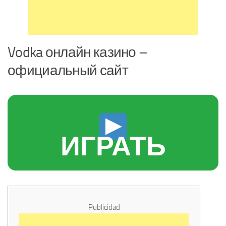
Vodka онлайн казино –
официальный сайт
ИГРАТЬ
Publicidad