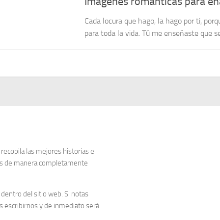
Imágenes románticas para e
Cada locura que hago, la hago por ti, po
para toda la vida. Tú me enseñaste que se
copila las mejores historias e
dos de manera completamente
entro del sitio web. Si notas
 escribirnos y de inmediato será