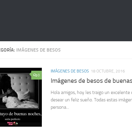
EGORÍA:
IMÁGENES DE BESOS
IMÁGENES DE BESOS
18 OCTUBRE, 2016
0
Imágenes de besos de buena
Hola amigos, hoy les traigo un excelente
desear un feliz sueño. Todas estas imágen
persona...