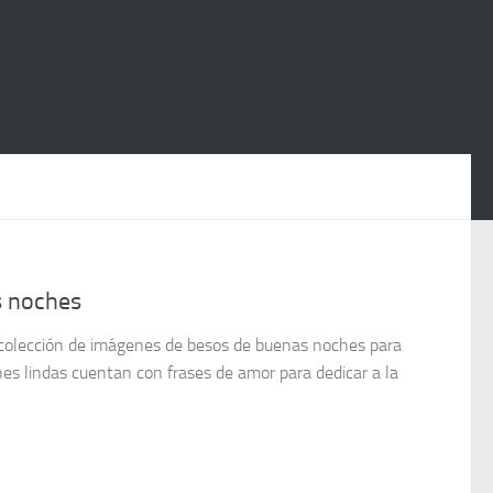
s noches
 colección de imágenes de besos de buenas noches para
es lindas cuentan con frases de amor para dedicar a la