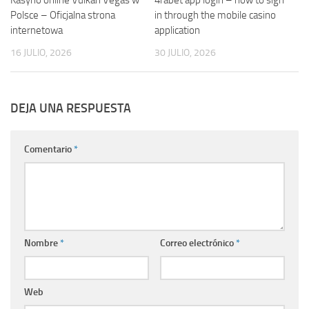
Polsce – Oficjalna strona
in through the mobile casino
internetowa
application
16 JULIO, 2026
30 JULIO, 2026
DEJA UNA RESPUESTA
Comentario
*
Nombre
*
Correo electrónico
*
Web