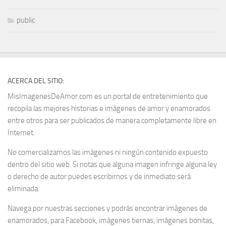
public
ACERCA DEL SITIO:
MisImagenesDeAmor.com es un portal de entretenimiento que
recopila las mejores historias e imágenes de amor y enamorados
entre otros para ser publicados de manera completamente libre en
Internet.
No comercializamos las imágenes ni ningún contenido expuesto
dentro del sitio web. Si notas que alguna imagen infringe alguna ley
o derecho de autor puedes escribirnos y de inmediato será
eliminada.
Navega por nuestras secciones y podrás encontrar imágenes de
enamorados, para Facebook, imágenes tiernas, imágenes bonitas,