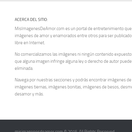
ACERCA DEL SITIO:
MisImagenesDeAmor.com es un portal de entretenimiento que re
imágenes de amor y enamorados entre otros para ser publica
libre en Internet.
No comercializamos las imágenes ni ningún contenido expuesto d
que alguna imagen infringe alguna ley o derecho de autor puedes
eliminada.
Navega por nuestras secciones y podrás encontrar imágenes de
imágenes tiernas, imágenes bonitas, imágenes de besos, desm
desamor y más.
misimagenesdeamor.com © 2015. All Rights Reserved