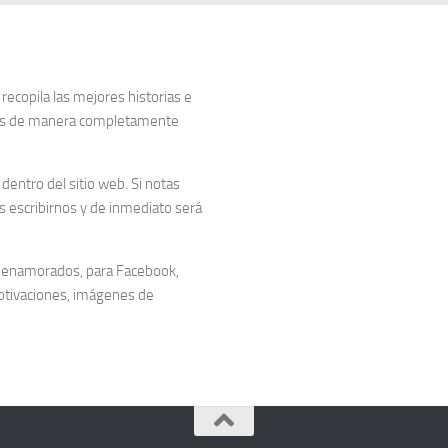
copila las mejores historias e
dos de manera completamente
entro del sitio web. Si notas
 escribirnos y de inmediato será
 enamorados, para Facebook,
otivaciones, imágenes de