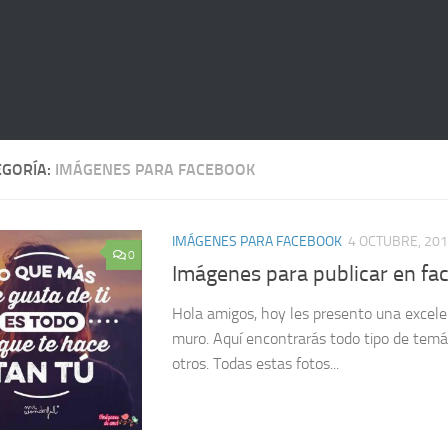
EGORÍA:
IMÁGENES PARA FACEBOOK
IMÁGENES PARA FACEBOOK
4 OCTUBRE, 20
0
Imágenes para publicar en fa
Hola amigos, hoy les presento una excele
muro. Aquí encontrarás todo tipo de temát
otros. Todas estas fotos...