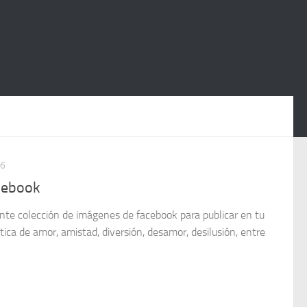
16
cebook
nte colección de imágenes de facebook para publicar en tu
ica de amor, amistad, diversión, desamor, desilusión, entre