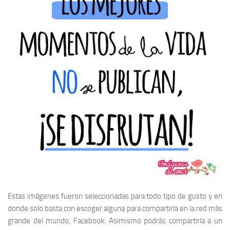
Estas imágenes fueron seleccionadas para todo tipo de gusto y en
donde solo basta con escoger alguna para compartirla en la red más
grande del mundo, Facebook. Asimismo podrás compartirla a un