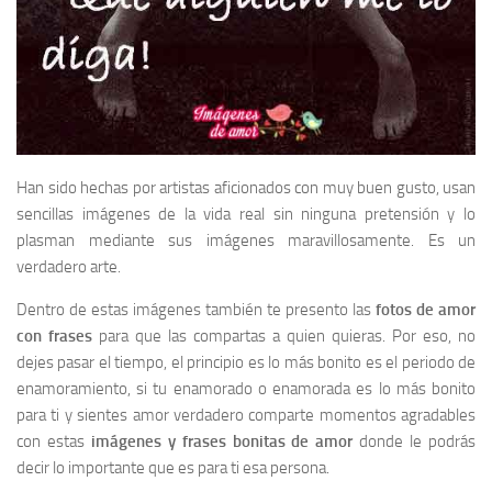
Han sido hechas por artistas aficionados con muy buen gusto, usan
sencillas imágenes de la vida real sin ninguna pretensión y lo
plasman mediante sus imágenes maravillosamente. Es un
verdadero arte.
Dentro de estas imágenes también te presento las
fotos de amor
con frases
para que las compartas a quien quieras. Por eso, no
dejes pasar el tiempo, el principio es lo más bonito es el periodo de
enamoramiento, si tu enamorado o enamorada es lo más bonito
para ti y sientes amor verdadero comparte momentos agradables
con estas
imágenes y frases bonitas de amor
donde le podrás
decir lo importante que es para ti esa persona.