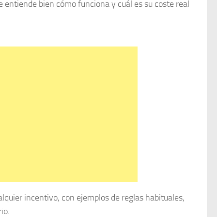
e entiende bien cómo funciona y cuál es su coste real
lquier incentivo, con ejemplos de reglas habituales,
io.