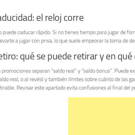
aducidad: el reloj corre
 puede caducar rápido. Si no tienes tiempo para jugar de form
levarte a jugar con prisa, lo que suele empeorar la toma de de
etiro: qué se puede retirar y en qué
 promociones separan “saldo real” y “saldo bonus”. Puede ex
saldo real, o al revés) y también límites sobre cuánto de las 
tirable. Revisar este apartado evita confusiones al final del 