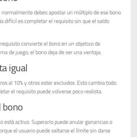
lo, normalmente debes apostar un múltiplo de ese bono
 difícil es completar el requisito sin que el saldo
requisito convierte el bono en un objetivo de
ma de juego, el bono deja de ser una ventaja.
ta igual
ros al 10% y otros estar excluidos. Esto cambia todo.
etar el requisito puede volverse poco realista.
l bono
no está activo. Superarlo puede anular ganancias o
rque el usuario puede saltarse el límite sin darse