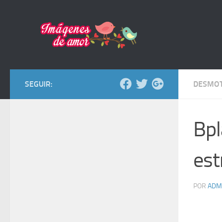
Saltar al contenido
SEGUIR:
DESMOT
Bpl
est
POR
ADM