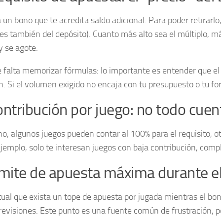
 un bono que te acredita saldo adicional. Para poder retirar
es también del depósito). Cuanto más alto sea el múltiplo, más
y se agote.
 falta memorizar fórmulas: lo importante es entender que el 
. Si el volumen exigido no encaja con tu presupuesto o tu for
ontribución por juego: no todo cuen
no, algunos juegos pueden contar al 100% para el requisito, ot
ejemplo, solo te interesan juegos con baja contribución, compl
ímite de apuesta máxima durante e
tual que exista un tope de apuesta por jugada mientras el bo
 revisiones. Este punto es una fuente común de frustración, po