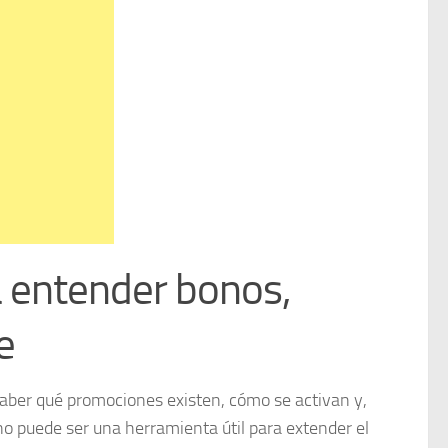
a entender bonos,
e
aber qué promociones existen, cómo se activan y,
no puede ser una herramienta útil para extender el