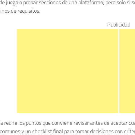
de juego o probar secciones de una plataforma, pero solo si s
inos de requisitos.
Publicidad
ía reúne los puntos que conviene revisar antes de aceptar cua
 comunes y un checklist final para tomar decisiones con criter