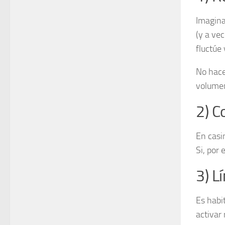
Imagina
(y a vec
fluctúe 
No hace
volumen
2) C
En casi
Si, por 
3) L
Es habi
activar