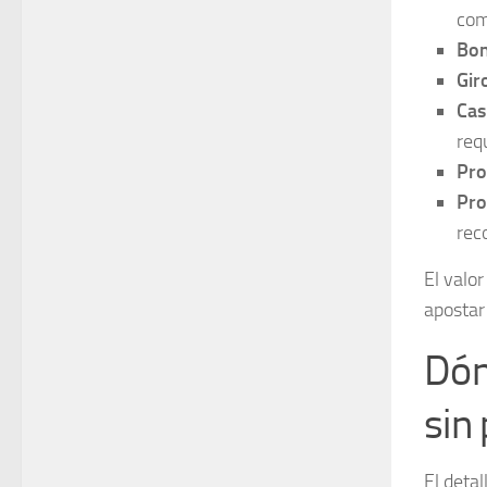
com
Bon
Gir
Cas
req
Pro
Pro
rec
El valo
apostar
Dón
sin
El deta