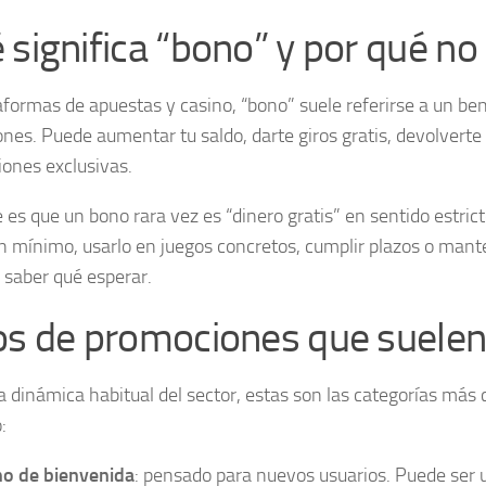
 significa “bono” y por qué no
aformas de apuestas y casino, “bono” suele referirse a un ben
ones. Puede aumentar tu saldo, darte giros gratis, devolverte 
ones exclusivas.
 es que un bono rara vez es “dinero gratis” en sentido estrict
 mínimo, usarlo en juegos concretos, cumplir plazos o manten
 saber qué esperar.
os de promociones que suelen
a dinámica habitual del sector, estas son las categorías má
:
o de bienvenida
: pensado para nuevos usuarios. Puede ser u