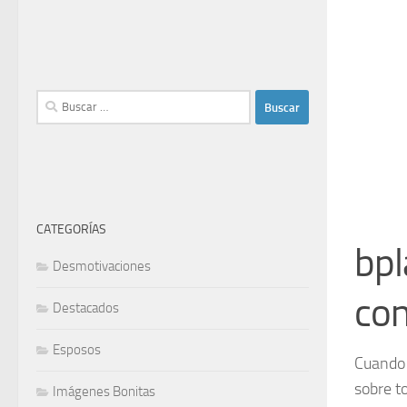
Buscar:
CATEGORÍAS
bpl
Desmotivaciones
con
Destacados
Esposos
Cuando 
sobre t
Imágenes Bonitas