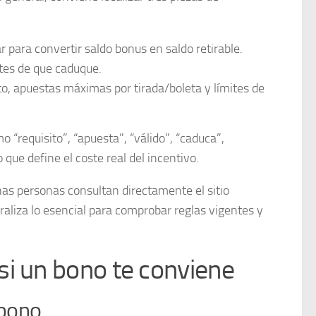
 para convertir saldo bonus en saldo retirable.
ntes de que caduque.
ito, apuestas máximas por tirada/boleta y límites de
o “requisito”, “apuesta”, “válido”, “caduca”,
o que define el coste real del incentivo.
has personas consultan directamente el sitio
raliza lo esencial para comprobar reglas vigentes y
i un bono te conviene
 bono