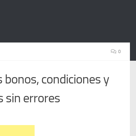
0
 bonos, condiciones y
 sin errores