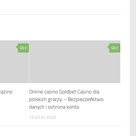
0
0
kazino
Online casino Goldbet Casino dla
polskich graczy – Bezpieczeństwo
danych i ochrona konta
16 JULIO, 2026