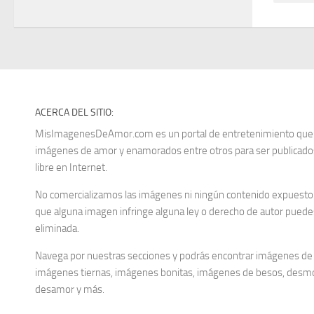
ACERCA DEL SITIO:
MisImagenesDeAmor.com es un portal de entretenimiento que re
imágenes de amor y enamorados entre otros para ser publica
libre en Internet.
No comercializamos las imágenes ni ningún contenido expuesto d
que alguna imagen infringe alguna ley o derecho de autor puedes
eliminada.
Navega por nuestras secciones y podrás encontrar imágenes de
imágenes tiernas, imágenes bonitas, imágenes de besos, desm
desamor y más.