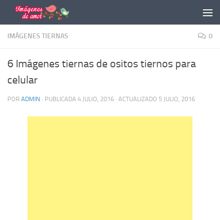
Saltar al contenido
IMÁGENES TIERNAS
0
6 Imágenes tiernas de ositos tiernos para
celular
POR
ADMIN
· PUBLICADA
4 JULIO, 2016
· ACTUALIZADO
5 JULIO, 2016