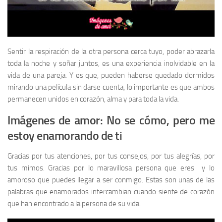
Sentir la respiración de la otra persona cerca tuyo, poder abrazarla
toda la noche y soñar juntos, es una experiencia inolvidable en la
vida de una pareja. Y es que, pueden haberse quedado dormidos
mirando una película sin darse cuenta, lo importante es que ambos
permanecen unidos en corazón, alma y para toda la vida.
Imágenes de amor: No se cómo, pero me
estoy enamorando de ti
Gracias por tus atenciones, por tus consejos, por tus alegrías, por
tus mimos. Gracias por lo maravillosa persona que eres y lo
amoroso que puedes llegar a ser conmigo. Estas son unas de las
palabras que enamorados intercambian cuando siente de corazón
que han encontrado a la persona de su vida.