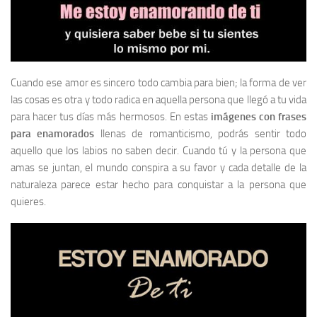
Cuando ese amor es sincero todo cambia para bien; la forma de ver
las cosas es otra y todo radica en aquella persona que llegó a tu vida
para hacer tus días más hermosos. En estas
imágenes con frases
para enamorados
llenas de romanticismo, podrás sentir todo
aquello que los labios no saben decir. Cuando tú y la persona que
amas se juntan, el mundo conspira a su favor y cada detalle de la
naturaleza parece estar hecho para conquistar a la persona que
quieres.