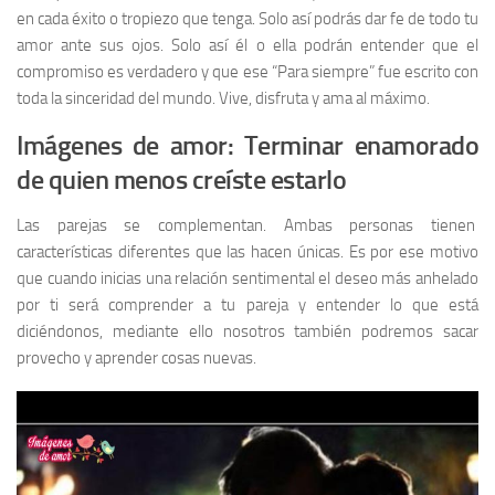
en cada éxito o tropiezo que tenga. Solo así podrás dar fe de todo tu
amor ante sus ojos. Solo así él o ella podrán entender que el
compromiso es verdadero y que ese “Para siempre” fue escrito con
toda la sinceridad del mundo. Vive, disfruta y ama al máximo.
Imágenes de amor: Terminar enamorado
de quien menos creíste estarlo
Las parejas se complementan. Ambas personas tienen
características diferentes que las hacen únicas. Es por ese motivo
que cuando inicias una relación sentimental el deseo más anhelado
por ti será comprender a tu pareja y entender lo que está
diciéndonos, mediante ello nosotros también podremos sacar
provecho y aprender cosas nuevas.