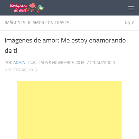
Saltar al contenido
IMÁGENES DE AMOR CON FRASES
0
Imágenes de amor: Me estoy enamorando
de ti
POR
ADMIN
· PUBLICADA
9 NOVIEMBRE, 2016
· ACTUALIZADO
9
NOVIEMBRE, 2016