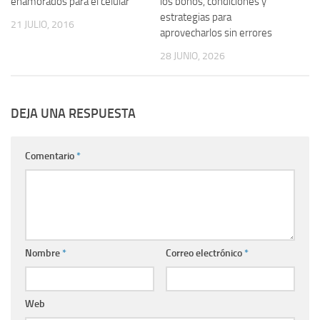
enamorados para el celular
los bonos, condiciones y
estrategias para
21 JULIO, 2016
aprovecharlos sin errores
28 JUNIO, 2026
DEJA UNA RESPUESTA
Comentario
*
Nombre
*
Correo electrónico
*
Web