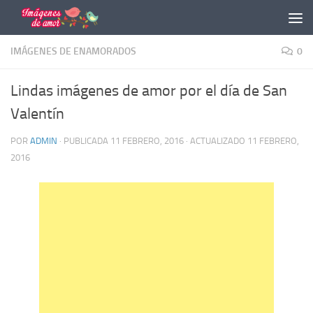
Saltar al contenido
IMÁGENES DE ENAMORADOS
0
Lindas imágenes de amor por el día de San
Valentín
POR
ADMIN
· PUBLICADA
11 FEBRERO, 2016
· ACTUALIZADO
11 FEBRERO,
2016