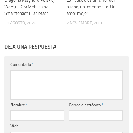
Dragonia Kasyno w Polskiej
Lo nuestro es un amor del
Wersji – Gra Mobilna na
bueno, un amor bonito. Un
Smartfonach i Tabletach
amor mejor
10 AGOSTO, 2026
2 NOVIEMBRE, 2016
DEJA UNA RESPUESTA
Comentario
*
Nombre
*
Correo electrónico
*
Web