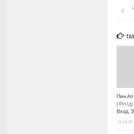
L
TAM
Пин Ап
| Pin U
Вход, 
10 JULIO,