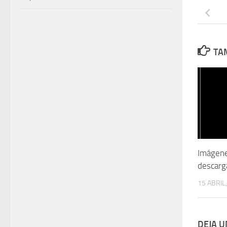
TAM
Imágene
descarg
15 ABRIL
DEJA 