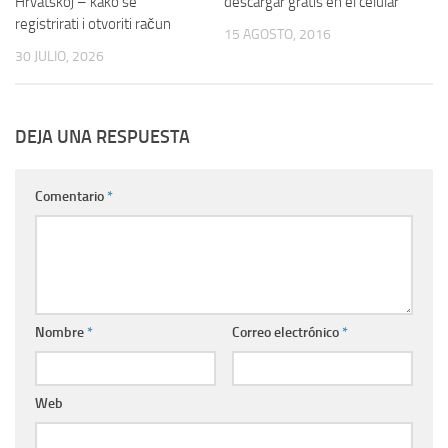
Hrvatskoj – kako se
descargar gratis en el celular
registrirati i otvoriti račun
15 AGOSTO, 2016
30 JULIO, 2026
DEJA UNA RESPUESTA
Comentario
*
Nombre
*
Correo electrónico
*
Web