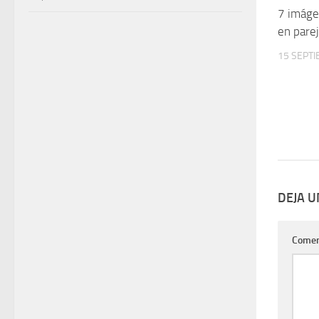
7 imáge
en pare
15 SEPTI
DEJA 
Comen