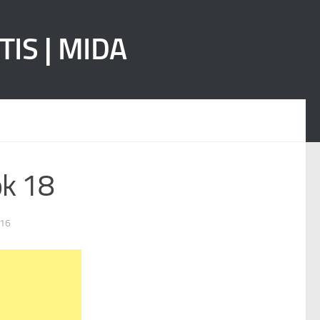
ok 18
016