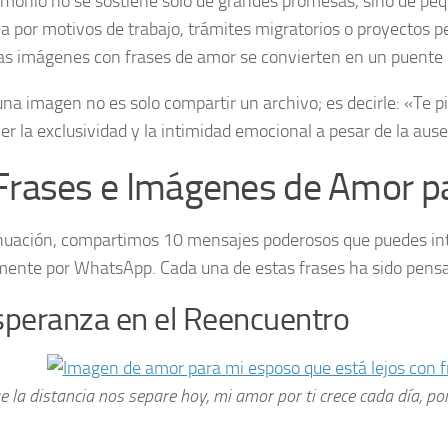
imonio no se sostiene solo de grandes promesas, sino de peq
 por motivos de trabajo, trámites migratorios o proyectos pe
as imágenes con frases de amor se convierten en un puente
una imagen no es solo compartir un archivo; es decirle: «Te p
r la exclusividad y la intimidad emocional a pesar de la ausen
Frases e Imágenes de Amor pa
nuación, compartimos 10 mensajes poderosos que puedes inte
mente por WhatsApp. Cada una de estas frases ha sido pensad
speranza en el Reencuentro
 la distancia nos separe hoy, mi amor por ti crece cada día, p