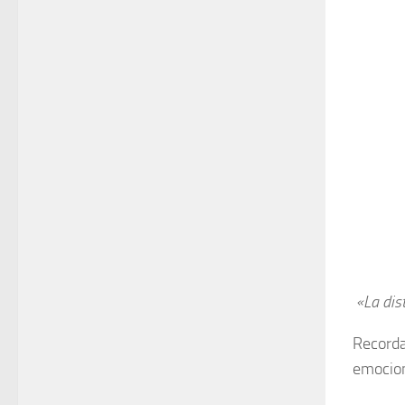
«La dis
Recorda
emocion