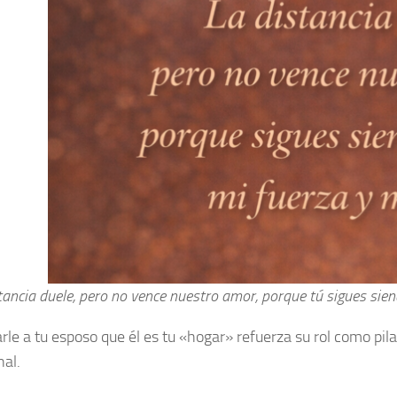
tancia duele, pero no vence nuestro amor, porque tú sigues sien
rle a tu esposo que él es tu «hogar» refuerza su rol como pil
al.