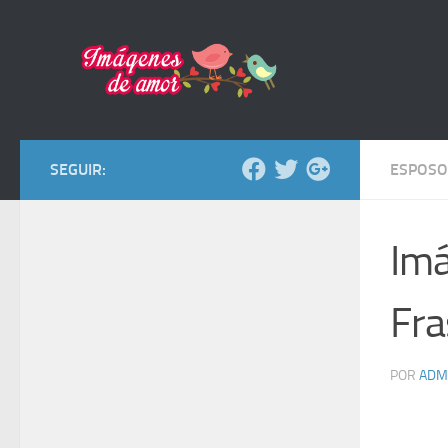
Saltar al contenido
SEGUIR:
ESPOSO
Imá
Fra
POR
ADM