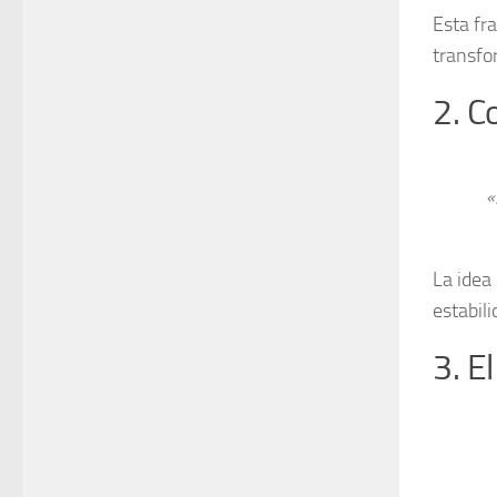
Esta fr
transfo
2. C
«
La idea
estabili
3. E