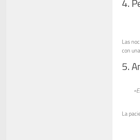
4. P
Las noc
con una
5. A
«E
La paci