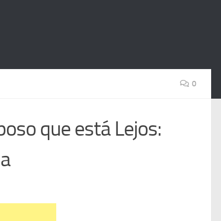
0
oso que está Lejos:
ia