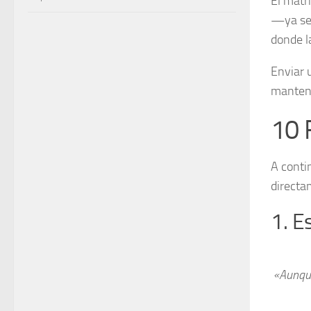
El matr
—ya sea
donde l
Enviar 
mantene
10 
A conti
directa
1. E
«Aunque