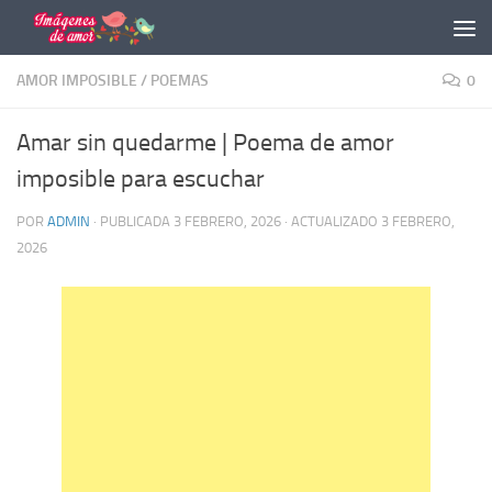
Saltar al contenido
AMOR IMPOSIBLE
/
POEMAS
0
Amar sin quedarme | Poema de amor
imposible para escuchar
POR
ADMIN
· PUBLICADA
3 FEBRERO, 2026
· ACTUALIZADO
3 FEBRERO,
2026