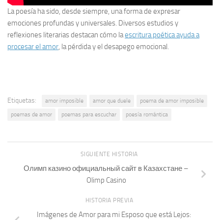
La poesía ha sido, desde siempre, una forma de expresar
emociones profundas y universales. Diversos estudios y
reflexiones literarias destacan cómo la
escritura poética ayuda a
procesar el amor
, la pérdida y el desapego emocional.
Etiquetas:
amor imposible
amor que duele
poema de amor imposible
poemas de amor
poemas para escuchar
poesía romántica
SIGUIENTE HISTORIA
Олимп казино официальный сайт в Казахстане –
Olimp Casino
HISTORIA PREVIA
Imágenes de Amor para mi Esposo que está Lejos: