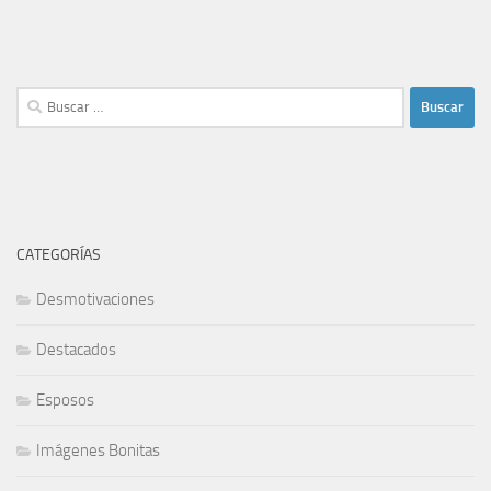
Buscar:
CATEGORÍAS
Desmotivaciones
Destacados
Esposos
Imágenes Bonitas