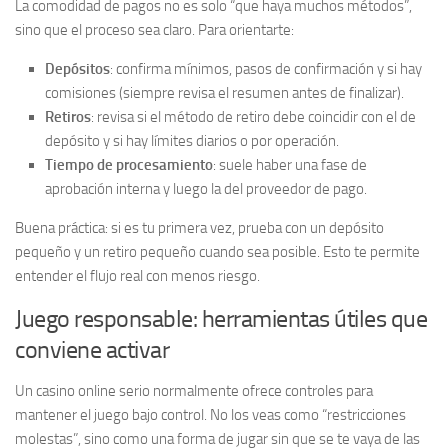
La comodidad de pagos no es solo “que haya muchos métodos”,
sino que el proceso sea claro. Para orientarte:
Depósitos
: confirma mínimos, pasos de confirmación y si hay
comisiones (siempre revisa el resumen antes de finalizar).
Retiros
: revisa si el método de retiro debe coincidir con el de
depósito y si hay límites diarios o por operación.
Tiempo de procesamiento
: suele haber una fase de
aprobación interna y luego la del proveedor de pago.
Buena práctica: si es tu primera vez, prueba con un depósito
pequeño y un retiro pequeño cuando sea posible. Esto te permite
entender el flujo real con menos riesgo.
Juego responsable: herramientas útiles que
conviene activar
Un casino online serio normalmente ofrece controles para
mantener el juego bajo control. No los veas como “restricciones
molestas”, sino como una forma de jugar sin que se te vaya de las