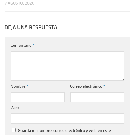
7 AGOSTO, 2026
DEJA UNA RESPUESTA
Comentario
*
Nombre
*
Correo electrónico
*
Web
Guarda mi nombre, correo electrónico y web en este