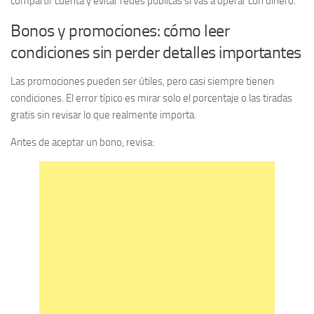
compartir cuenta y evitar redes públicas si vas a operar con dinero.
Bonos y promociones: cómo leer
condiciones sin perder detalles importantes
Las promociones pueden ser útiles, pero casi siempre tienen
condiciones. El error típico es mirar solo el porcentaje o las tiradas
gratis sin revisar lo que realmente importa.
Antes de aceptar un bono, revisa: