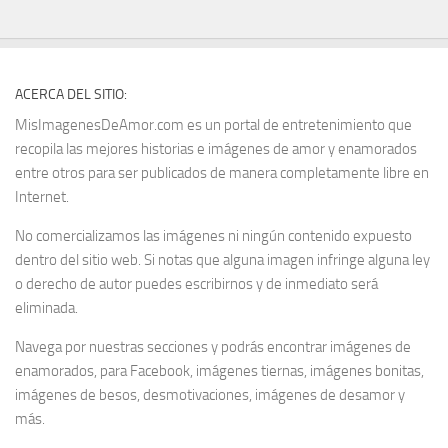
ACERCA DEL SITIO:
MisImagenesDeAmor.com es un portal de entretenimiento que
recopila las mejores historias e imágenes de amor y enamorados
entre otros para ser publicados de manera completamente libre en
Internet.
No comercializamos las imágenes ni ningún contenido expuesto
dentro del sitio web. Si notas que alguna imagen infringe alguna ley
o derecho de autor puedes escribirnos y de inmediato será
eliminada.
Navega por nuestras secciones y podrás encontrar imágenes de
enamorados, para Facebook, imágenes tiernas, imágenes bonitas,
imágenes de besos, desmotivaciones, imágenes de desamor y
más.