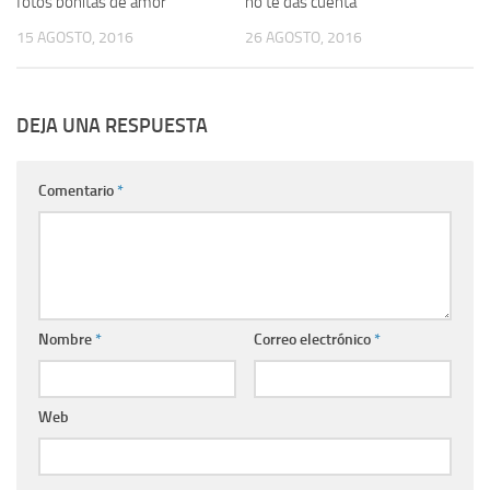
fotos bonitas de amor
no te das cuenta
15 AGOSTO, 2016
26 AGOSTO, 2016
DEJA UNA RESPUESTA
Comentario
*
Nombre
*
Correo electrónico
*
Web