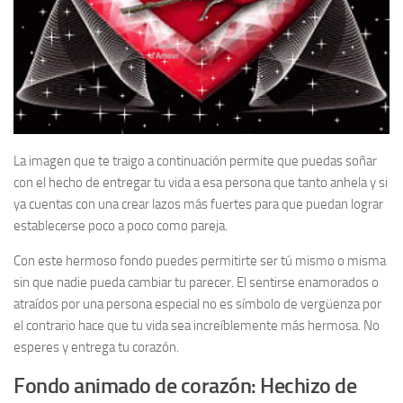
La imagen que te traigo a continuación permite que puedas soñar
con el hecho de entregar tu vida a esa persona que tanto anhela y si
ya cuentas con una crear lazos más fuertes para que puedan lograr
establecerse poco a poco como pareja.
Con este hermoso fondo puedes permitirte ser tú mismo o misma
sin que nadie pueda cambiar tu parecer. El sentirse enamorados o
atraídos por una persona especial no es símbolo de vergüenza por
el contrario hace que tu vida sea increíblemente más hermosa. No
esperes y entrega tu corazón.
Fondo animado de corazón: Hechizo de