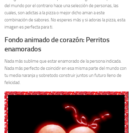
del mundo por el contrario hace una selección de personas, las
cuales, son adictas a la pizza o mejor dicho aman a este
combinación de sabores. No esperes más y si adoras la pizza, esta
imagen es perfecta para ti.
Fondo animado de corazón: Perritos
enamorados
Nada más sublime que estar enamorado de la persona indicada.
Nada más perfecto de coincidir en esa misma parte del mundo con
tu media naranja y sobretodo construir juntos un futuro lleno de
felicidad.