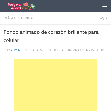
Saltar al contenido
IMÁGENES BONITAS
2
Fondo animado de corazón brillante para
celular
POR
ADMIN
· PUBLICADA
22 JULIO, 2016
· ACTUALIZADO
16 AGOSTO, 2016