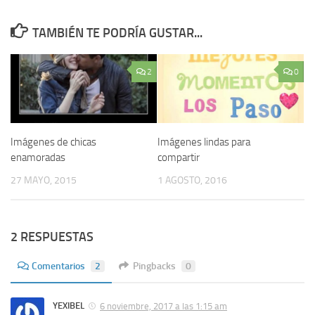
TAMBIÉN TE PODRÍA GUSTAR...
2
0
Imágenes de chicas
Imágenes lindas para
enamoradas
compartir
27 MAYO, 2015
1 AGOSTO, 2016
2 RESPUESTAS
Comentarios
2
Pingbacks
0
YEXIBEL
6 noviembre, 2017 a las 1:15 am