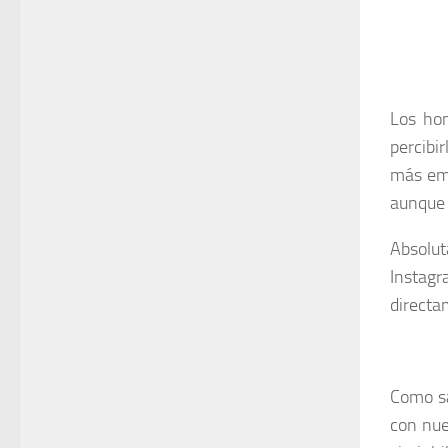
Los ho
percibi
más emo
aunque 
Absolu
Instagr
directa
Como sa
con nue