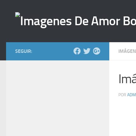
Saltar al contenido
SEGUIR:
IMÁGEN
Imá
POR
ADM