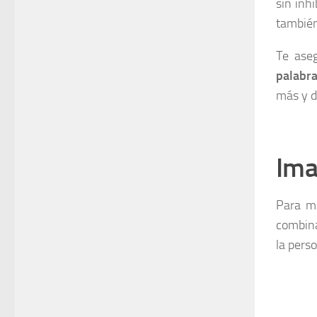
sin inh
también
Te ase
palabr
más y d
Ima
Para mu
combin
la pers