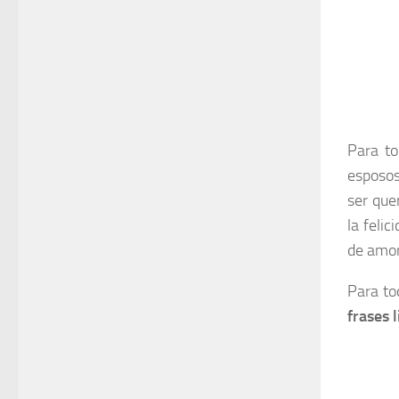
Para to
esposos
ser que
la feli
de amor 
Para to
frases 