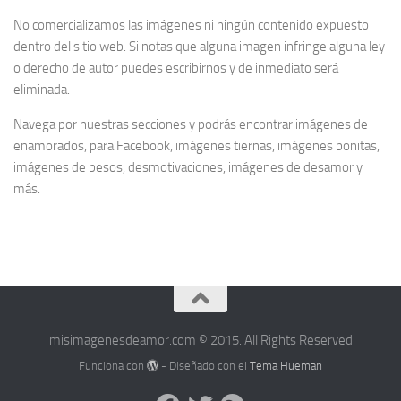
No comercializamos las imágenes ni ningún contenido expuesto
dentro del sitio web. Si notas que alguna imagen infringe alguna ley
o derecho de autor puedes escribirnos y de inmediato será
eliminada.
Navega por nuestras secciones y podrás encontrar imágenes de
enamorados, para Facebook, imágenes tiernas, imágenes bonitas,
imágenes de besos, desmotivaciones, imágenes de desamor y
más.
misimagenesdeamor.com © 2015. All Rights Reserved
Funciona con
- Diseñado con el
Tema Hueman