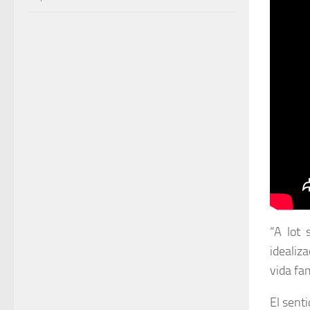
“A lot
idealiz
vida fa
El sent