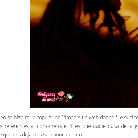
deo se hizo muy popular en Vimeo sitio web donde fue subido
os referentes al cortometraje. Y es que nadie duda de la 
 que nos deja tras su conocimiento.