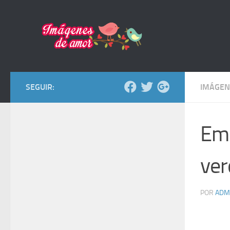
Saltar al contenido
SEGUIR:
IMÁGEN
Emo
ver
POR
ADM