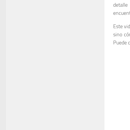
detalle
encuent
Este vi
sino có
Puede q