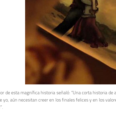
dor de esta magnífica historia señaló: “Una corta historia de 
e yo, aún necesitan creer en los finales felices y en los valo
”.