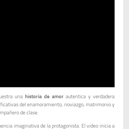
muestra una
historia de amor
autentica y verdadera
nificativas del enamoramiento, noviazgo, matrimonio y
mpañero de clase.
ncia imaginativa de la protagonista. El video inicia a