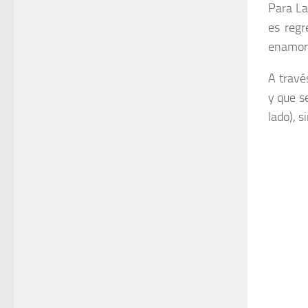
Para La
es regr
enamora
A travé
y que s
lado), s