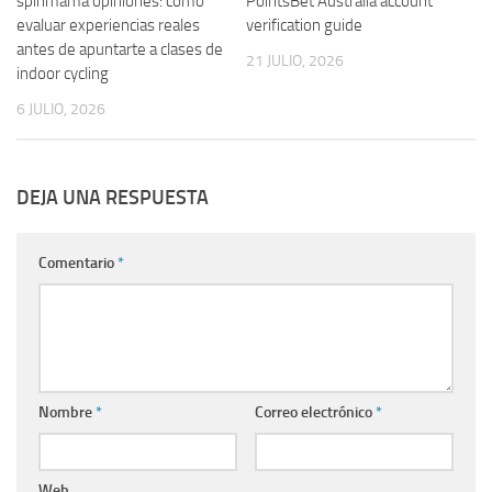
spinmama opiniones: cómo
PointsBet Australia account
evaluar experiencias reales
verification guide
antes de apuntarte a clases de
21 JULIO, 2026
indoor cycling
6 JULIO, 2026
DEJA UNA RESPUESTA
Comentario
*
Nombre
*
Correo electrónico
*
Web