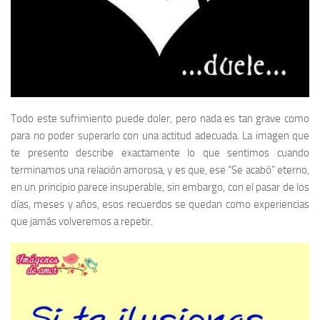
Todo este sufrimiento puede
doler, pero nada es tan grave como
para no poder superarlo con una actitud adecuada. La imagen que
te presento describe exactamente lo que sentimos cuando
terminamos una relación amorosa, y es que, ese “Se acabó” eterno,
en un principio parece insuperable, sin embargo, con el pasar de los
días, meses y años, esos recuerdos se quedan como experiencias
que jamás volveremos a repetir.