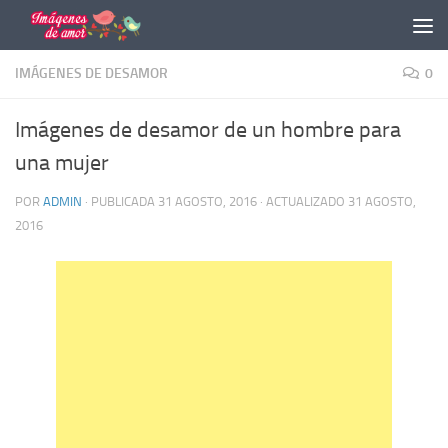
Saltar al contenido
IMÁGENES DE DESAMOR
0
Imágenes de desamor de un hombre para
una mujer
POR
ADMIN
· PUBLICADA
31 AGOSTO, 2016
· ACTUALIZADO
31 AGOSTO,
2016