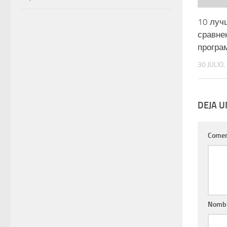
10 луч
сравне
програ
30 JULIO,
DEJA 
Comen
Nomb