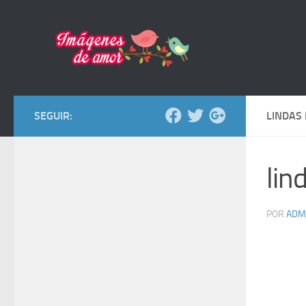
Saltar al contenido
SEGUIR:
LINDAS
lin
POR
ADM