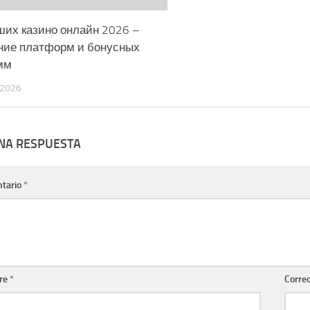
ших казино онлайн 2026 –
ние платформ и бонусных
мм
 2026
UNA RESPUESTA
tario
*
re
*
Correo