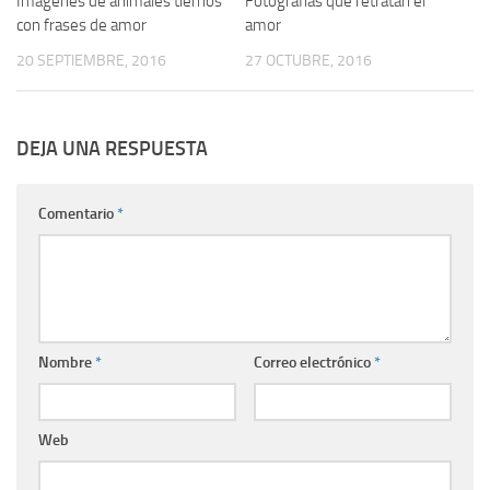
Imágenes de animales tiernos
Fotografías que retratan el
con frases de amor
amor
20 SEPTIEMBRE, 2016
27 OCTUBRE, 2016
DEJA UNA RESPUESTA
Comentario
*
Nombre
*
Correo electrónico
*
Web