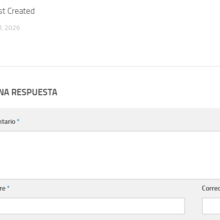
st Created
, 2026
UNA RESPUESTA
tario
*
re
*
Correo