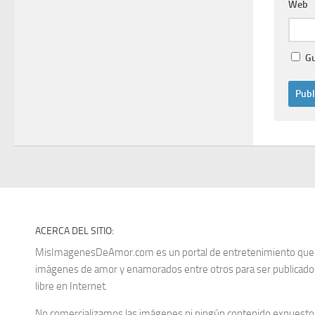
Web
Gu
ACERCA DEL SITIO:
MisImagenesDeAmor.com es un portal de entretenimiento que re
imágenes de amor y enamorados entre otros para ser publica
libre en Internet.
No comercializamos las imágenes ni ningún contenido expuesto d