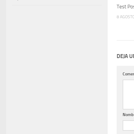
Test Po
8 AGOSTO
DEJA 
Comen
Nomb