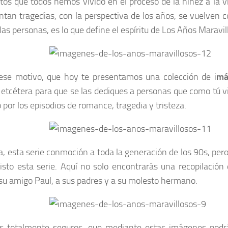
s que todos hemos vivido en el proceso de la niñez a la vi
ntan tragedias, con la perspectiva de los años, se vuelven 
las personas, es lo que define el espíritu de Los Años Maravil
ese motivo, que hoy te presentamos una colección de i
má
etcétera para que se las dediques a personas que como tú v
 por los episodios de romance, tragedia y tristeza.
a, esta serie conmoción a toda la generación de los 90s, per
isto esta serie. Aquí no solo encontrarás una recopilació
 su amigo Paul, a sus padres y a su molesto hermano.
 totalmente seguros, que mediante estas imágenes podrás