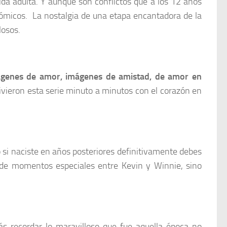
da adulta. Y aunque son conflictos que a los 12 años
cómicos. La nostalgia de una etapa encantadora de la
losos.
genes de amor, imágenes de amistad, de amor en
ivieron esta serie minuto a minutos con el corazón en
o si naciste en años posteriores definitivamente debes
n de momentos especiales entre Kevin y Winnie, sino
 recordar lo maravilloso que fue aquella época no