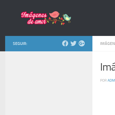
Saltar al contenido
SEGUIR:
IMÁGEN
Imá
POR
ADM