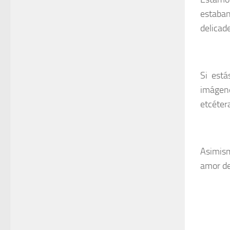
estaban
delicad
Si está
imágene
etcéter
Asimism
amor de