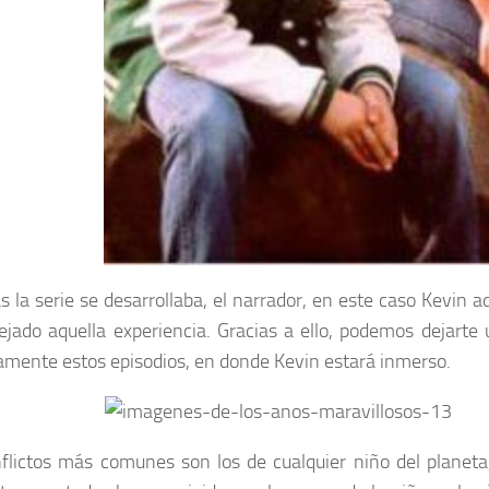
s la serie se desarrollaba, el narrador, en este caso Kevin a
ejado aquella experiencia. Gracias a ello, podemos dejarte
amente estos episodios, en donde Kevin estará inmerso.
flictos más comunes son los de cualquier niño del planeta,