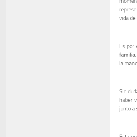
momento
represe
vida de 
Es por 
familia,
la mano
Sin dud
haber v
junto a
Estamos