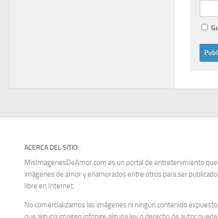
Gu
ACERCA DEL SITIO:
MisImagenesDeAmor.com es un portal de entretenimiento que re
imágenes de amor y enamorados entre otros para ser publica
libre en Internet.
No comercializamos las imágenes ni ningún contenido expuesto d
que alguna imagen infringe alguna ley o derecho de autor puedes