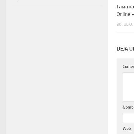
Гама ка
Online 
30 JULIO,
DEJA 
Comen
Nomb
Web