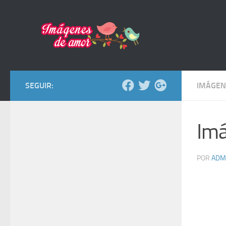
Saltar al contenido
SEGUIR:
IMÁGEN
Imá
POR
ADM