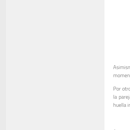
Asimism
momento
Por otr
la pare
huella 