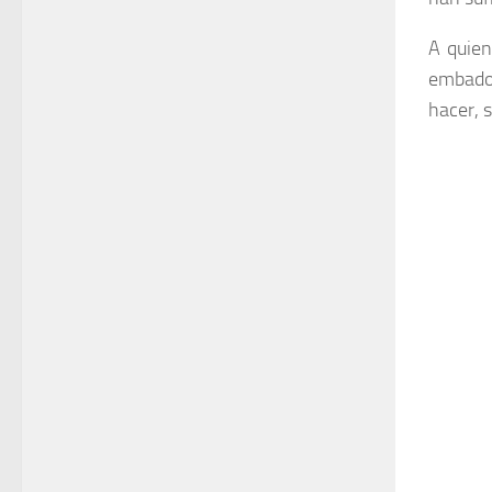
A quien
embados
hacer, 