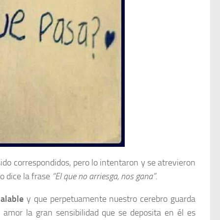
do correspondidos, pero lo intentaron y se atrevieron
 dice la frase
“El que no arriesga, nos gana”.
alable
y que perpetuamente nuestro cerebro guarda
 amor la gran sensibilidad que se deposita en él es