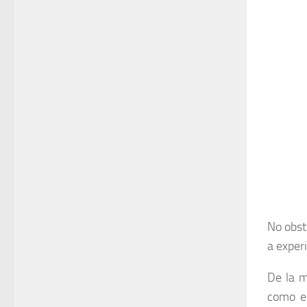
No obst
a exper
De la m
como el