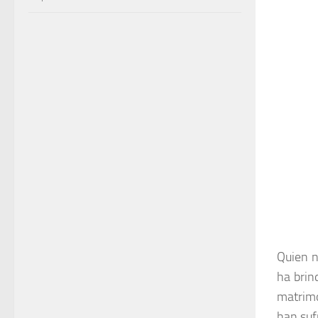
Quien n
ha brin
matrimo
han suf