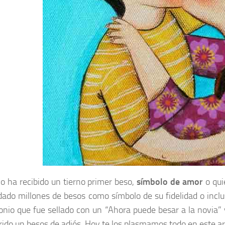
o ha recibido un tierno primer beso,
símbolo de amor
o qui
dado millones de besos como símbolo de su fidelidad o incl
nio que fue sellado con un “Ahora puede besar a la novia” y
rido un besos de adiós. Hoy te los plasmamos todo en este ar