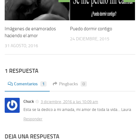
Imágenes de enamorados
Puedo dormir contigo
haciendo el amor
24 DICIEMBRE, 2015
31 AGOSTO, 2016
1 RESPUESTA
Comentarios
1
Pingbacks
0
Chuck
3 diciembre, 2016 a las 10:09 am
Esta se la dedico a mi amada, mi amor de toda la vida… Laura
Responder
DEJA UNA RESPUESTA