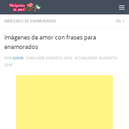
Saltar al contenido
IMÁGENES DE ENAMORADOS
1
Imágenes de amor con frases para
enamorados
POR
ADMIN
· PUBLICADA
3 AGOSTO, 2016
· ACTUALIZADO
16 AGOSTO,
2016