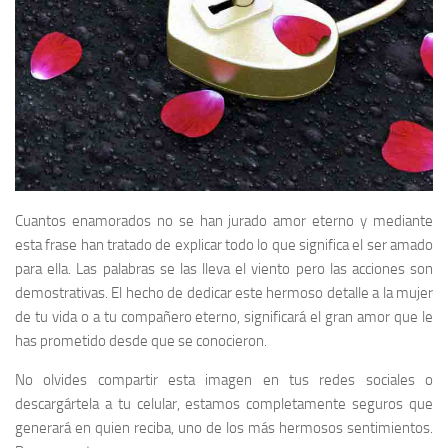
Cuantos enamorados no se han jurado amor eterno y mediante
esta frase han tratado de explicar todo lo que significa el ser amado
para ella. Las palabras se las lleva el viento pero las acciones son
demostrativas. El hecho de dedicar este hermoso detalle a la mujer
de tu vida o a tu compañero eterno, significará el gran amor que le
has prometido desde que se conocieron.
No olvides compartir esta imagen en tus redes sociales o
descargártela a tu celular, estamos completamente seguros que
generará en quien reciba, uno de los más hermosos sentimientos.