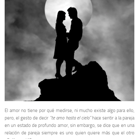
El amor no tiene por qué medirse, ni mucho existe algo para ello,
pero, el gesto de decir
“te amo hasta el cielo”
hace sentir a la pareja
en un estado de profundo amor, sin embargo, se dice que en una
relación de pareja siempre es uno quien quiere más que el otro