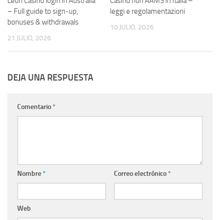
Leon Casino login in Australia
Casino non AAMS in Italia –
– Full guide to sign‑up,
leggi e regolamentazioni
bonuses & withdrawals
10 JULIO, 2026
21 JULIO, 2026
DEJA UNA RESPUESTA
Comentario
*
Nombre
*
Correo electrónico
*
Web