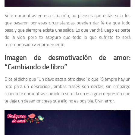
Si te encuentras en esa situación, no pienses que estás sola, los
que pasaron por esas circunstancias pueden dar fe de que todo
pasa y que siempre existe una salida. Lo que vendrá luego es parte
de la vida, pero te aseguro que todo lo que sufriste te será
recompensado y enormemente.
Imagen de desmotivación de amor:
“Cambiando de libro”
Dice el dicho que “Un clavo saca a otro clavo” o que “Siempre hay un
roto para un descocido”, ambas frases son ciertas, sin embargo
cuando te encuentras sumido o sumida en esa gran depresión que
te deja un desamor crees que ello no es posible. Gran error.