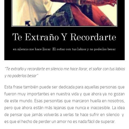
“Te extraño y recordarte en silencio me hace llorar, el soñar con tus labios
y no poderlos besar”
Esta frase también puede ser dedicada para aquellas personas que
fueron muy importantes en nuestra vida y que ahora ya no gozan
de este mundo. Esas personitas que marcaron huella en nosotros,
pero que ahora están más lejanas que nunca e inaccesible. La idea
de pensar que jamás volverás a verlas te hace sufrir en silencio y
es que el hecho de perder un amor no es nada fácil de superar.