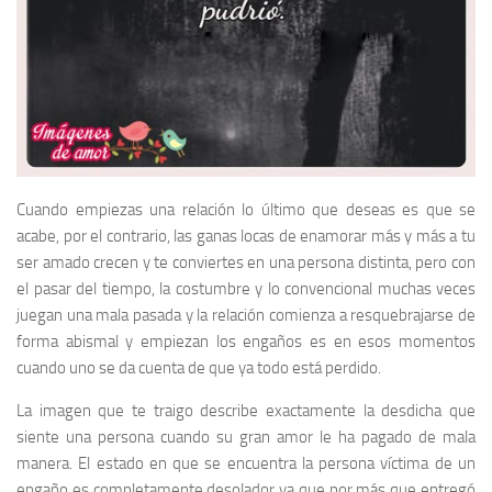
Cuando empiezas una relación lo último que deseas es que se
acabe, por el contrario, las ganas locas de enamorar más y más a tu
ser amado crecen y te conviertes en una persona distinta, pero con
el pasar del tiempo, la costumbre y lo convencional muchas veces
juegan una mala pasada y la relación comienza a resquebrajarse de
forma abismal y empiezan los engaños es en esos momentos
cuando uno se da cuenta de que ya todo está perdido.
La imagen que te traigo describe exactamente la desdicha que
siente una persona cuando su gran amor le ha pagado de mala
manera. El estado en que se encuentra la persona víctima de un
engaño es completamente desolador ya que por más que entregó