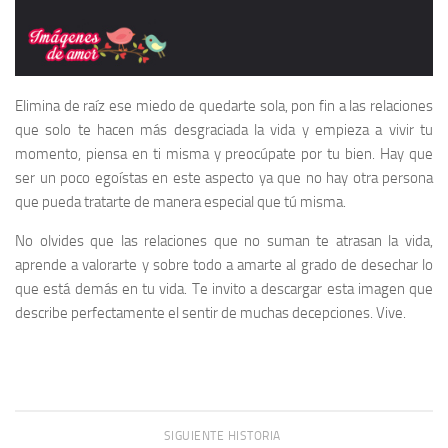
Elimina de raíz ese miedo de quedarte sola, pon fin a las relaciones
que solo te hacen más desgraciada la vida y empieza a vivir tu
momento, piensa en ti misma y preocúpate por tu bien. Hay que
ser un poco egoístas en este aspecto ya que no hay otra persona
que pueda tratarte de manera especial que tú misma.
No olvides que las relaciones que no suman te atrasan la vida,
aprende a valorarte y sobre todo a amarte al grado de desechar lo
que está demás en tu vida. Te invito a descargar esta imagen que
describe perfectamente el sentir de muchas decepciones. Vive.
SIGUIENTE HISTORIA