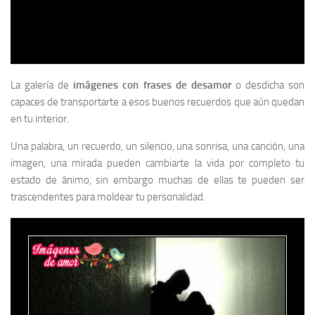
La galería de
imágenes con frases de desamor
o desdicha son
capaces de transportarte a esos buenos recuerdos que aún quedan
en tu interior.
Una palabra, un recuerdo, un silencio, una sonrisa, una canción, una
imagen, una mirada pueden cambiarte la vida por completo tu
estado de ánimo, sin embargo muchas de ellas te pueden ser
trascendentes para moldear tu personalidad.