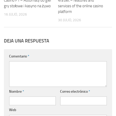
Casino F1 – Automaty do gier
4ra bet – features and
gry stołowe i kasyno na żywo
services of the online casino
platform
16 JULIO, 2026
30 JULIO, 2026
DEJA UNA RESPUESTA
Comentario
*
Nombre
*
Correo electrónico
*
Web