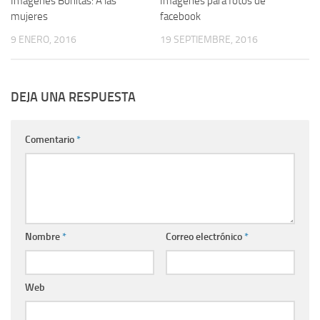
Imágenes Bonitas: A las
Imágenes para fotos de
mujeres
facebook
9 ENERO, 2016
19 SEPTIEMBRE, 2016
DEJA UNA RESPUESTA
Comentario
*
Nombre
*
Correo electrónico
*
Web