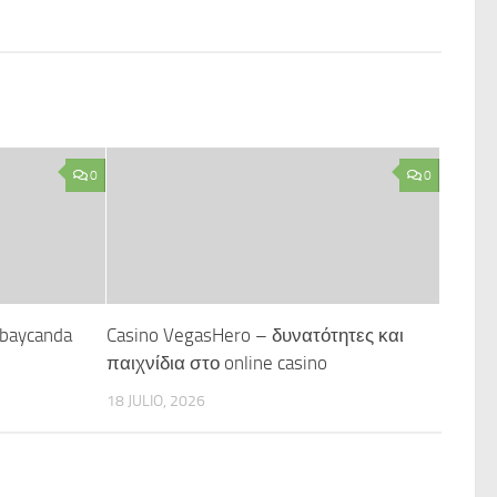
0
0
rbaycanda
Casino VegasHero – δυνατότητες και
παιχνίδια στο online casino
18 JULIO, 2026