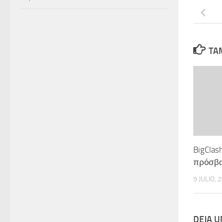
TAM
BigClas
πρόσβα
9 JULIO, 
DEJA 