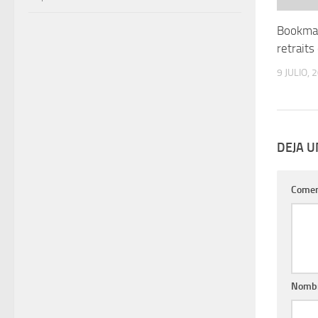
Bookmak
retraits
9 JULIO, 
DEJA 
Comen
Nomb