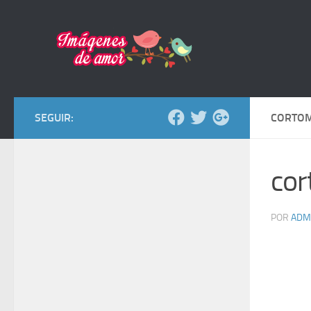
Saltar al contenido
SEGUIR:
CORTOM
cor
POR
ADM