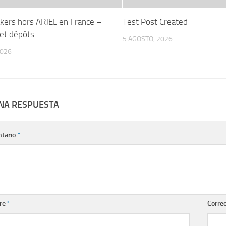
ers hors ARJEL en France –
Test Post Created
 et dépôts
5 AGOSTO, 2026
2026
UNA RESPUESTA
tario
*
re
*
Correo