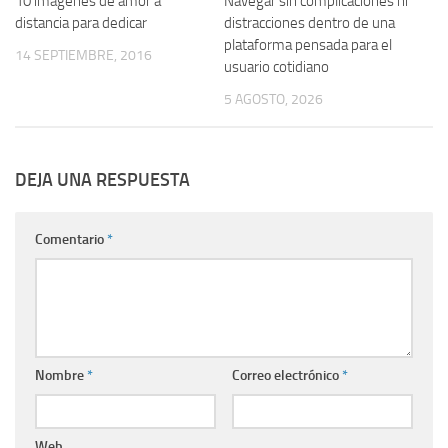
10 imágenes de amor a
Navegar sin complicaciones ni
distancia para dedicar
distracciones dentro de una
plataforma pensada para el
14 SEPTIEMBRE, 2016
usuario cotidiano
5 AGOSTO, 2026
DEJA UNA RESPUESTA
Comentario
*
Nombre
*
Correo electrónico
*
Web