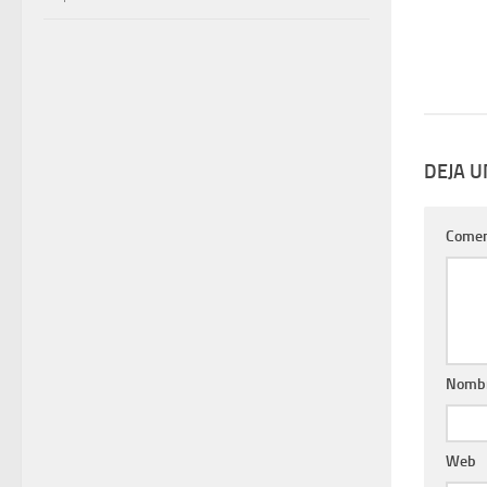
DEJA 
Comen
Nomb
Web