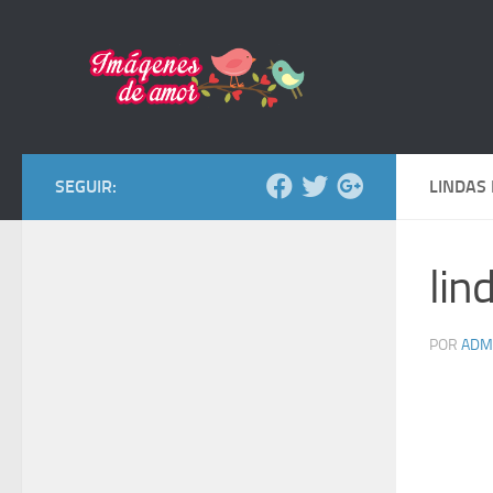
Saltar al contenido
SEGUIR:
LINDAS
lin
POR
ADM