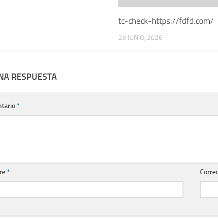
tc-check-https://fdfd.com/
29 JUNIO, 2026
UNA RESPUESTA
tario
*
re
*
Correo