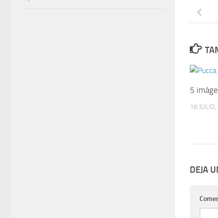
TAM
5 imáge
18 JULIO,
DEJA 
Comen