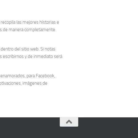
copila las mejores historias e
dos de manera completamente
entro del sitio web. Si notas
 escribirnos y de inmediato será
 enamorados, para Facebook,
otivaciones, imágenes de