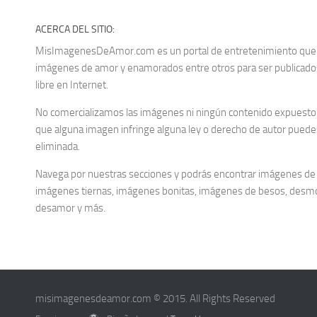
ACERCA DEL SITIO:
MisImagenesDeAmor.com es un portal de entretenimiento que re
imágenes de amor y enamorados entre otros para ser publica
libre en Internet.
No comercializamos las imágenes ni ningún contenido expuesto d
que alguna imagen infringe alguna ley o derecho de autor puedes
eliminada.
Navega por nuestras secciones y podrás encontrar imágenes de
imágenes tiernas, imágenes bonitas, imágenes de besos, desm
desamor y más.
misimagenesdeamor.com © 2015. All Rights Reserved