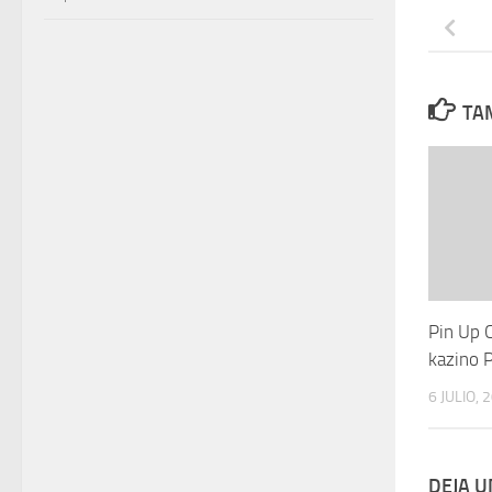
TAM
Pin Up 
kazino 
6 JULIO, 
DEJA 