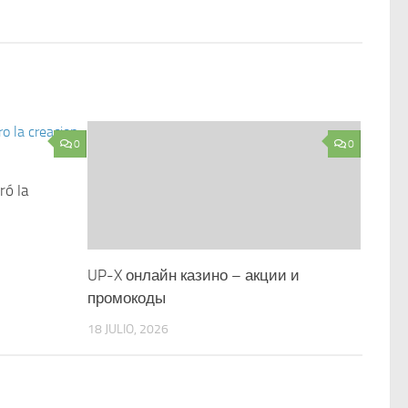
0
0
ró la
UP-X онлайн казино – акции и
промокоды
18 JULIO, 2026