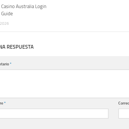
 Casino Australia Login
y Guide
 2026
UNA RESPUESTA
tario
*
re
*
Correo