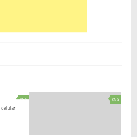
2
0
celular