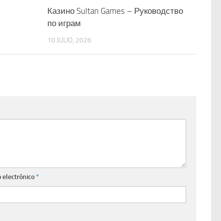
Казино Sultan Games – Руководство
по играм
10 JULIO, 2026
 electrónico
*