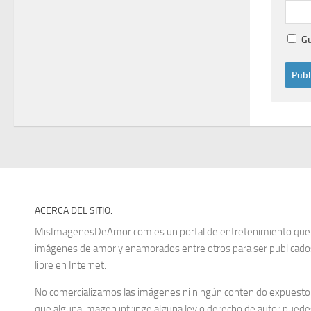
Gu
ACERCA DEL SITIO:
MisImagenesDeAmor.com es un portal de entretenimiento que re
imágenes de amor y enamorados entre otros para ser publica
libre en Internet.
No comercializamos las imágenes ni ningún contenido expuesto d
que alguna imagen infringe alguna ley o derecho de autor puedes