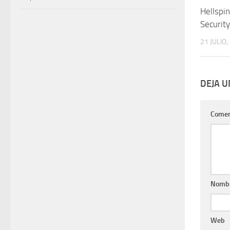
Hellspin
Securit
21 JULIO,
DEJA 
Comen
Nomb
Web