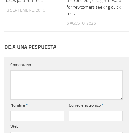
frases para hombres
unexpectedly straightforward
for newcomers seeking quick
13 SEPTIEMBRE, 2016
bets
6 AGOSTO, 2026
DEJA UNA RESPUESTA
Comentario
*
Nombre
*
Correo electrónico
*
Web