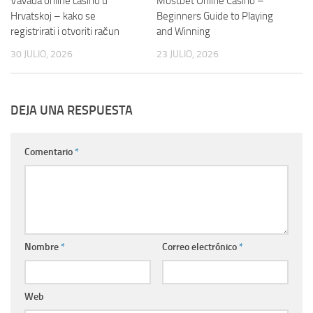
Vavada online casino u
Mostbet Online Casino –
Hrvatskoj – kako se
Beginners Guide to Playing
registrirati i otvoriti račun
and Winning
30 JULIO, 2026
23 JULIO, 2026
DEJA UNA RESPUESTA
Comentario
*
Nombre
*
Correo electrónico
*
Web